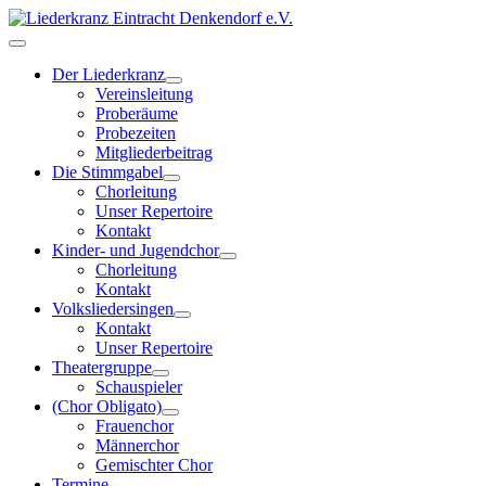
Der Liederkranz
Vereinsleitung
Proberäume
Probezeiten
Mitgliederbeitrag
Die Stimmgabel
Chorleitung
Unser Repertoire
Kontakt
Kinder- und Jugendchor
Chorleitung
Kontakt
Volksliedersingen
Kontakt
Unser Repertoire
Theatergruppe
Schauspieler
(Chor Obligato)
Frauenchor
Männerchor
Gemischter Chor
Termine