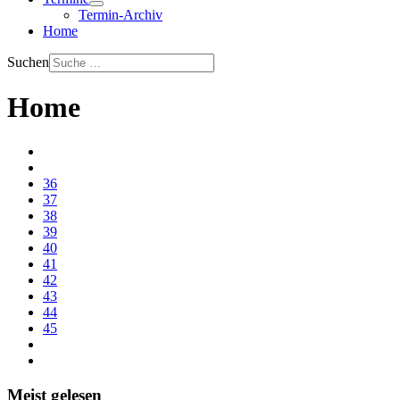
Termin-Archiv
Home
Suchen
Home
36
37
38
39
40
41
42
43
44
45
Meist gelesen